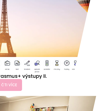
rasmus+ výstupy II.
ČTI VÍCE