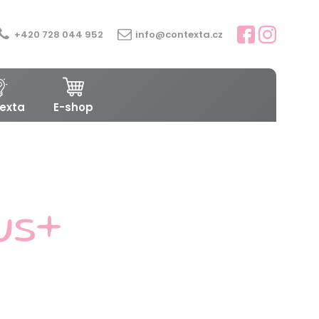
+420 728 044 952
info@contexta.cz
exta
E-shop
us+