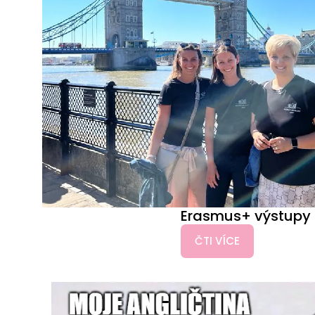
Erasmus+ výstupy II
ČTI VÍCE