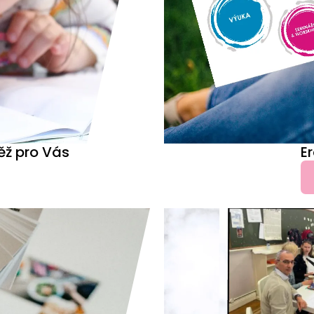
ěž pro Vás
E