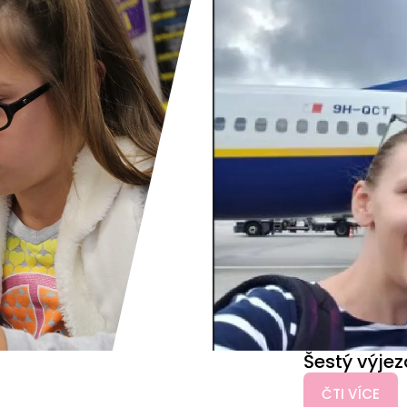
Šestý výjez
ČTI VÍCE