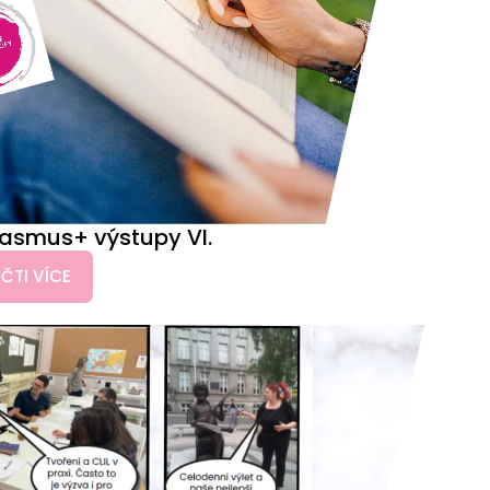
rasmus+ výstupy VI.
ČTI VÍCE