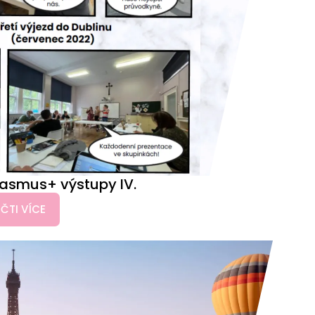
rasmus+ výstupy IV.
ČTI VÍCE