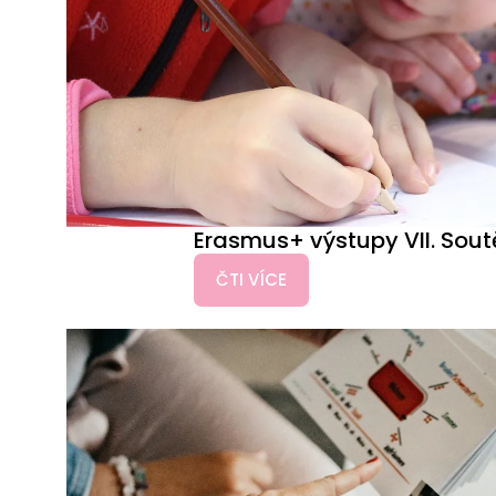
Erasmus+ výstupy VII. Sout
ČTI VÍCE