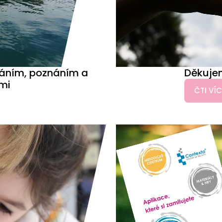
váním, poznáním a
Děkujem
tmi
ČTI VÍC