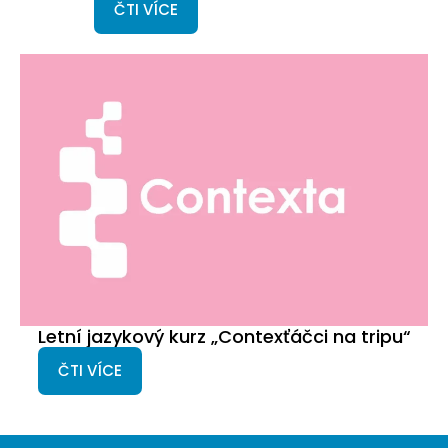
ČTI VÍCE
Letní jazykový kurz „Contexťáčci na tripu“
ČTI VÍCE