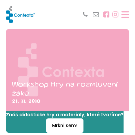
Workshop Hry na rozmluvení
žáků
21. 11. 2018
Znáš didaktické hry a materiály, které tvoříme?
Mrkni sem!