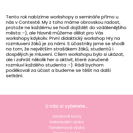
Tento rok nabízíme workshopy a semináře přímo u
nás v Contextě. My z toho máme obrovskou radost,
protože ne každému se hodí dojíždět do vzdálenějšího
města :-), ale hlavně můžeme dělat pro Vás
workshopy kdykoliv. První didaktický workshop Hry na
rozmluvení žáků je za námi. S účastníky jsme se shodli
na tom, že největším strašákem žáků, studentů i
dospělých je mluvení. Cílem workshopu bylo si ukázat,
ale i zahrát několik her a aktivit, které zaručeně
rozmluví každého studenta :-). Rádi bychom
poděkovali za účast a budeme se těšit na další
setkání.
U nás si vyberete…
Jazykové kurzy
Individuální výuka
Tandemová výuka