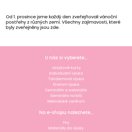
Od 1. prosince jsme každý den zveřejňovali vánoční
postřehy z různých zemí. Všechny zajímavosti, které
byly zveřejněny jsou zde.
U nás si vyberete…
Jazykové kurzy
Individuální výuka
Tandemová výuka
Firemní výuka
Semináře a webináře
Semináře na klíč
Metodické centrum
Na e-shopu naleznete…
Hry
Materiály do výuky