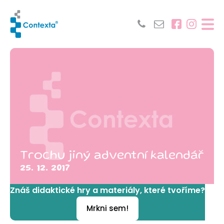
Trochu jiný adventní kalendář
25. 12. 2017
Znáš didaktické hry a materiály, které tvoříme?
Mrkni sem!