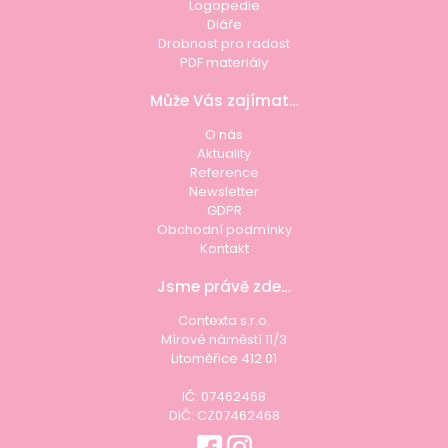
Logopedie
Diáře
Drobnost pro radost
PDF materiály
Může Vás zajímat…
O nás
Aktuality
Reference
Newsletter
GDPR
Obchodní podmínky
Kontakt
Jsme právě zde…
Contexta s.r.o.
Mírové náměstí 11/3
Litoměřice 412 01
IČ: 07462468
DIČ: CZ07462468