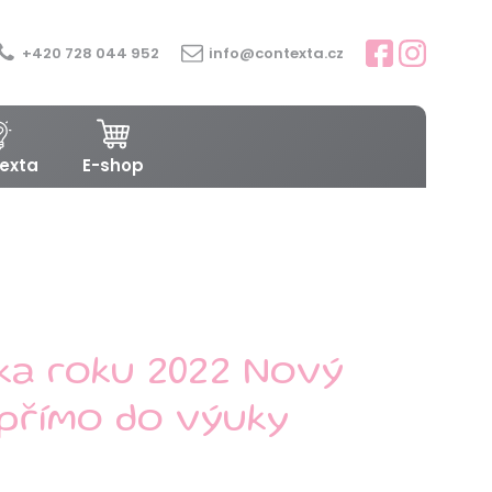
+420 728 044 952
info@contexta.cz
exta
E-shop
ka roku 2022 Nový
 přímo do výuky