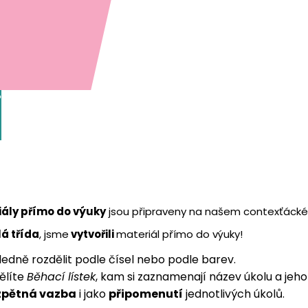
?
ály přímo do výuky
jsou připraveny na našem contexťáck
á třída
, jsme
vytvořili
materiál přímo do výuky!
hledně rozdělit podle čísel nebo podle barev.
dělíte
Běhací lístek
, kam si zaznamenají název úkolu a jeho
zpětná vazba
i jako
připomenutí
jednotlivých úkolů.