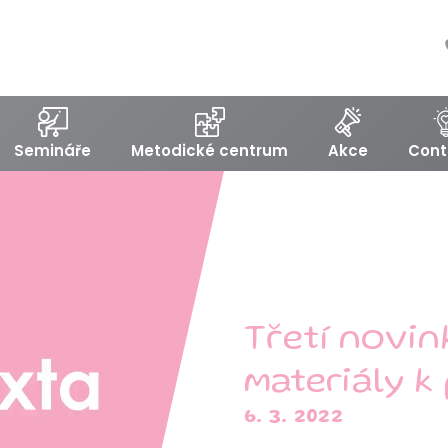
Semináře
Metodické centrum
Akce
Cont
Třetí novin
materiály k
6. 3. 2022