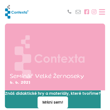
Seminář Velké Žernoseky
6. 6. 2021
Znáš didaktické hry a materiály, které tvoříme?
Mrkni sem!