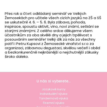
Přes rok a čtvrt odkládaný seminář ve Velkých
Žernosekách pro učitele všech cizích jazyků na ZŠ a SŠ
se uskutečnil 4. 6. – 5. 6. Byla zábava, pohoda,
inspirace, spoustu aktivit, víno, noví známí, setkání se
starými známými. Z celého srdce děkujeme všem
účastníkům za oba skvělé dny a jejich trpělivost s
posouváním semináře! Velký dík za nás za všechny
patří i Petru Kupsovi z Žernosecké vinařství s.r.o za
organizaci, zábavnou degustaci, skvělou večeři i oběd
a bezkonkurenčně nejkrásnější a nejchutnější zákusky
široko daleko.
U nás si vyberete…
Jazykové kurzy
Individuální výuka
Tandemová výuka
Firemní výuka