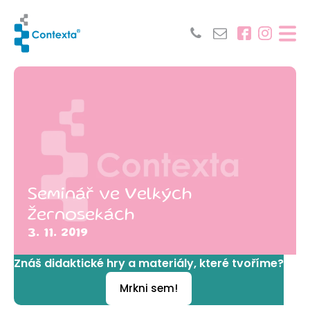
Seminář ve Velkých
Žernosekách
3. 11. 2019
Znáš didaktické hry a materiály, které tvoříme?
Mrkni sem!