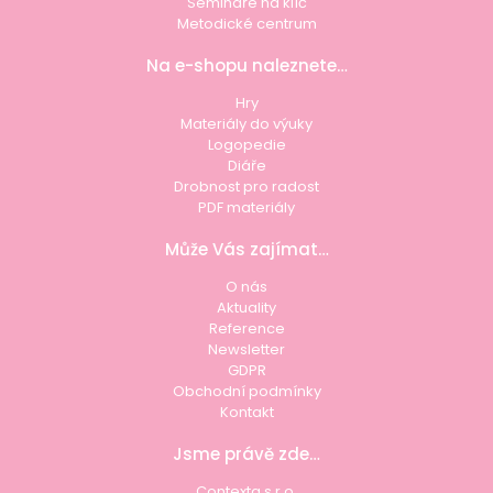
Semináře na klíč
Metodické centrum
Na e-shopu naleznete…
Hry
Materiály do výuky
Logopedie
Diáře
Drobnost pro radost
PDF materiály
Může Vás zajímat…
O nás
Aktuality
Reference
Newsletter
GDPR
Obchodní podmínky
Kontakt
Jsme právě zde…
Contexta s.r.o.