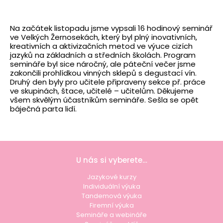
Na začátek listopadu jsme vypsali 16 hodinový seminář
ve Velkých Žernosekách, který byl plný inovativních,
kreativních a aktivizačních metod ve výuce cizích
jazyků na základních a středních školách. Program
semináře byl sice náročný, ale páteční večer jsme
zakončili prohlídkou vinných sklepů s degustací vín.
Druhý den byly pro učitele připraveny sekce př. práce
ve skupinách, štace, učitelé – učitelům. Děkujeme
všem skvělým účastníkům semináře. Sešla se opět
báječná parta lidí.
U nás si vyberete…
Jazykové kurzy
Individuální výuka
Tandemová výuka
Firemní výuka
Semináře a webináře