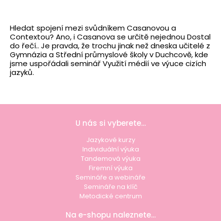
Hledat spojení mezi svůdníkem Casanovou a
Contextou? Ano, i Casanova se určitě nejednou Dostal
do řečí.. Je pravda, že trochu jinak než dneska učitelé z
Gymnázia a Střední průmyslové školy v Duchcově, kde
jsme uspořádali seminář Využití médií ve výuce cizích
jazyků.
U nás si vyberete…
Jazykové kurzy
Individuální výuka
Tandemová výuka
Firemní výuka
Semináře a webináře
Semináře na klíč
Metodické centrum
Na e-shopu naleznete…