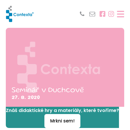
Seminář v Duchcově
27. 8. 2020
Znáš didaktické hry a materiály, které tvoříme?
Mrkni sem!