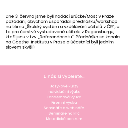
Dne 3. června jsme byli nadací Brücke/Most v Praze
požádáni, abychom uspořádali přednášku/workshop
na téma „Školský systém a vzdělávání učitelů v ČR“, a
to pro čerstvě vystudované učitele z Regensburgu,
kteří jsou v tzv. „Referendariatu“. Přednáška se konala
na Goethe-Institutu v Praze a účastníci byli jedním
slovem skvělí!
U nás si vyberete…
Jazykové kurzy
Individuální výuka
Tandemová výuka
Firemní výuka
Semináře a webináře
Semináře na klíč
Metodické centrum