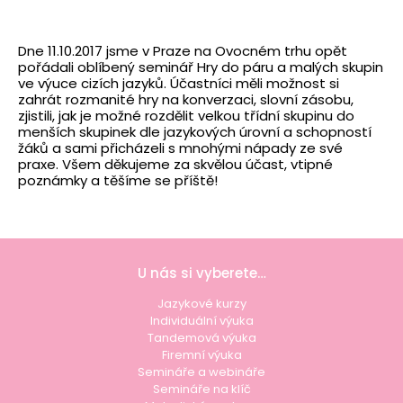
Dne 11.10.2017 jsme v Praze na Ovocném trhu opět
pořádali oblíbený seminář Hry do páru a malých skupin
ve výuce cizích jazyků. Účastníci měli možnost si
zahrát rozmanité hry na konverzaci, slovní zásobu,
zjistili, jak je možné rozdělit velkou třídní skupinu do
menších skupinek dle jazykových úrovní a schopností
žáků a sami přicházeli s mnohými nápady ze své
praxe. Všem děkujeme za skvělou účast, vtipné
poznámky a těšíme se příště!
U nás si vyberete…
Jazykové kurzy
Individuální výuka
Tandemová výuka
Firemní výuka
Semináře a webináře
Semináře na klíč