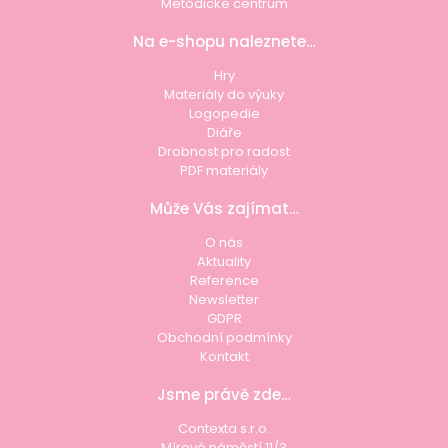
Metodické centrum
Na e-shopu naleznete…
Hry
Materiály do výuky
Logopedie
Diáře
Drobnost pro radost
PDF materiály
Může Vás zajímat…
O nás
Aktuality
Reference
Newsletter
GDPR
Obchodní podmínky
Kontakt
Jsme právě zde…
Contexta s.r.o.
Mírové náměstí 11/3