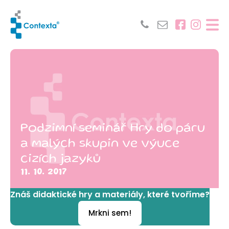
Podzimní seminář Hry do páru
a malých skupin ve výuce
cizích jazyků
11. 10. 2017
Znáš didaktické hry a materiály, které tvoříme?
Mrkni sem!