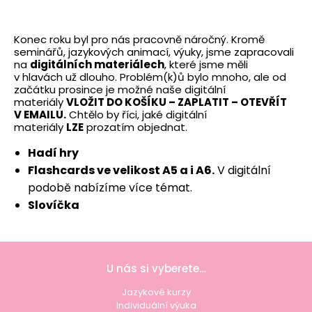
Konec roku byl pro nás pracovně náročný. Kromě
seminářů, jazykových animací, výuky, jsme zapracovali
na
digitálních materiálech
, které jsme měli
v hlavách už dlouho. Problém(k)ů bylo mnoho, ale od
začátku prosince je možné naše digitální
materiály
VLOŽIT DO KOŠÍKU – ZAPLATIT – OTEVŘÍT
V EMAILU.
Chtělo by říci, jaké digitální
materiály
LZE
prozatím objednat.
Hadí hry
Flashcards ve velikost A5 a i A6.
V digitální
podobě nabízíme více témat.
Slovíčka
U nás si vyberete…
Jazykové kurzy
Individuální výuka