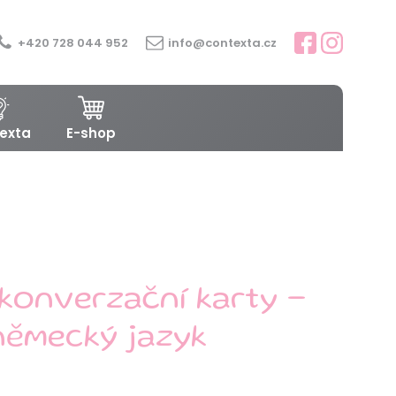
+420 728 044 952
info@contexta.cz
exta
E-shop
konverzační karty -
německý jazyk