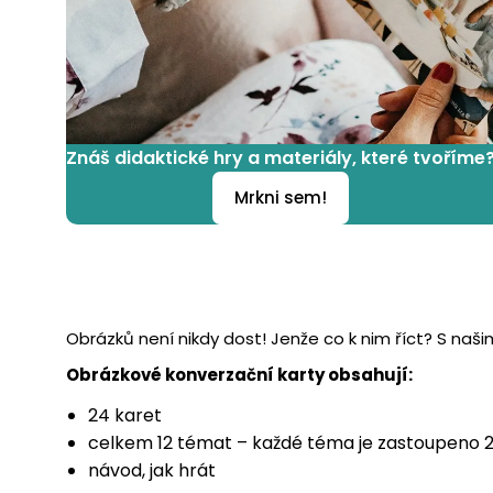
Znáš didaktické hry a materiály, které tvoříme
Mrkni sem!
Obrázků není nikdy dost! Jenže co k nim říct? S na
Obrázkové konverzační karty obsahují:
24 karet
celkem 12 témat – každé téma je zastoupeno 2
návod, jak hrát