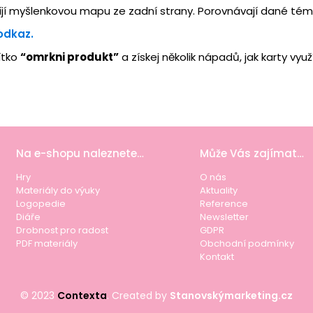
zvíjí myšlenkovou mapu ze zadní strany. Porovnávají dané tém
odkaz.
ítko
“omrkni produkt”
a získej několik nápadů, jak karty využí
Na e-shopu naleznete…
Může Vás zajímat…
Hry
O nás
Materiály do výuky
Aktuality
Logopedie
Reference
Diáře
Newsletter
Drobnost pro radost
GDPR
PDF materiály
Obchodní podmínky
Kontakt
© 2023
Contexta
. Created by
Stanovskýmarketing.cz