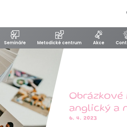
Semináře
Metodické centrum
Akce
Cont
Obrázkové 
anglický a 
6. 4. 2023