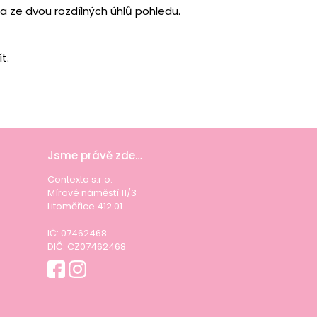
a ze dvou rozdílných úhlů pohledu.
t.
Jsme právě zde…
Contexta s.r.o.
Mírové náměstí 11/3
Litoměřice 412 01
IČ: 07462468
DIČ: CZ07462468