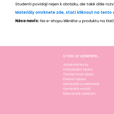
Studenti povídají nejen k obrázku, ale také dále ro
Materiály omrknete zde, stačí kliknout na tento 
Něco navíc:
Na e-shopu klikněte u produktu na tlač
U nás si vyberete…
Jazykové kurzy
Individuální výuka
Tandemová výuka
Firemní výuka
Semináře a webináře
Semináře na klíč
Metodické centrum