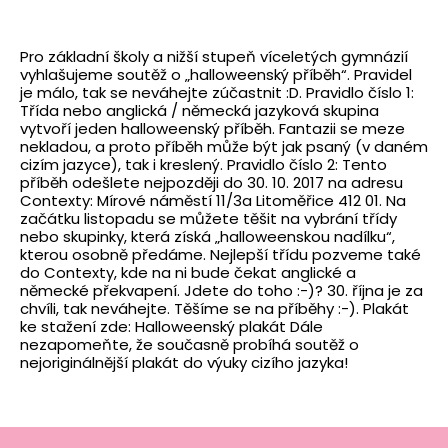
Pro základní školy a nižší stupeň víceletých gymnázií
vyhlašujeme soutěž o „halloweenský příběh“. Pravidel
je málo, tak se neváhejte zúčastnit :D. Pravidlo číslo 1:
Třída nebo anglická / německá jazyková skupina
vytvoří jeden halloweenský příběh. Fantazii se meze
nekladou, a proto příběh může být jak psaný (v daném
cizím jazyce), tak i kreslený. Pravidlo číslo 2: Tento
příběh odešlete nejpozději do 30. 10. 2017 na adresu
Contexty: Mírové náměstí 11/3a Litoměřice 412 01. Na
začátku listopadu se můžete těšit na vybrání třídy
nebo skupinky, která získá „halloweenskou nadílku“,
kterou osobně předáme. Nejlepší třídu pozveme také
do Contexty, kde na ni bude čekat anglické a
německé překvapení. Jdete do toho :-)? 30. října je za
chvíli, tak neváhejte. Těšíme se na příběhy :-). Plakát
ke stažení zde: Halloweenský plakát Dále
nezapomeňte, že současně probíhá soutěž o
nejoriginálnější plakát do výuky cizího jazyka!