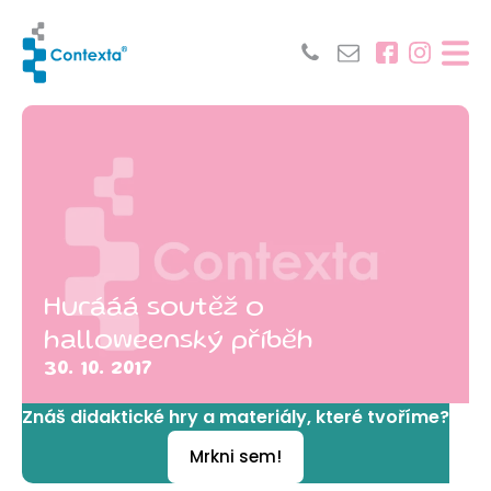
Hurááá soutěž o
halloweenský příběh
30. 10. 2017
Znáš didaktické hry a materiály, které tvoříme?
Mrkni sem!