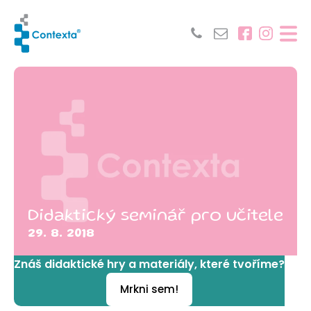
Didaktický seminář pro učitele
29. 8. 2018
Znáš didaktické hry a materiály, které tvoříme?
Mrkni sem!