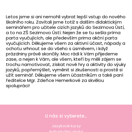
Letos jsme si ani nemohli vybrat lepší vstup do nového
školního roku. Zavítali jsme totiž s dalším didaktickým
seminářem pro učitele cizích jazyků do Sezimova Ústí,
a to na ZŠ Sezimovo Ústí. Nejen že se tu sešla príma
parta vyučujících, ale především prima akční parta
vyučujících. Děkujeme všem za aktivní účast, nápady a
ochotu vrhnout se do všeho s úsměvem, i když
prázdniny právě skončily. Moc rádi k Vám přijedeme
zase, a nejen k Vám, ale všem, kteří by měli zájem se
trochu namotivovat, získat nové hry a aktivity do výuky
jazyků, popřemýšlet, vyměnit si zkušenosti a prostě si
užít seminář. Děkujeme všem účastníkům a také paní
ředitelce Mgr. Zdeňce Hemerkové za skvělou
spolupráci!
U nás si vyberete…
Jazykové kurzy
Individuální výuka