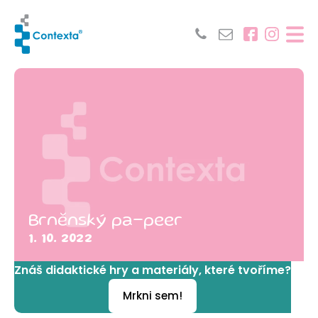
Brněnský pa-peer
1. 10. 2022
Znáš didaktické hry a materiály, které tvoříme?
Mrkni sem!