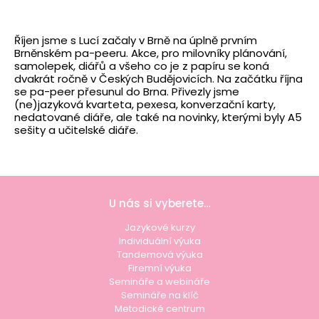
Říjen jsme s Lucí začaly v Brně na úplně prvním
Brněnském pa-peeru. Akce, pro milovníky plánování,
samolepek, diářů a všeho co je z papíru se koná
dvakrát ročně v Českých Budějovicích. Na začátku října
se pa-peer přesunul do Brna. Přivezly jsme
(ne)jazyková kvarteta, pexesa, konverzační karty,
nedatované diáře, ale také na novinky, kterými byly A5
sešity a učitelské diáře.
U nás si vyberete…
Jazykové kurzy
Individuální výuka
Tandemová výuka
Firemní výuka
Semináře a webináře
Semináře na klíč
Metodické centrum